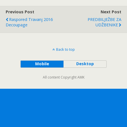
Previous Post
Next Post
Raspored Travanj 2016
PREDBILJEŽBE ZA
Decoupage
UDŽBENIKE
Back to top
Mobile
Desktop
All content Copyright AMK