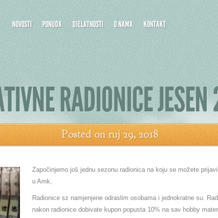
NOVOSTI
PONUDA
DJELATNOSTI
O NAMA
KONTAKT
TIVNE RADIONICE JESEN 
Posted on ruj 29, 2018
Započinjemo još jednu sezonu radionica na koju se možete prijavit
u Amk,
Radionice sz namjenjene odraslim osobama i jednokratne su. Radi
nakon radionice dobivate kupon popusta 10% na sav hobby materi