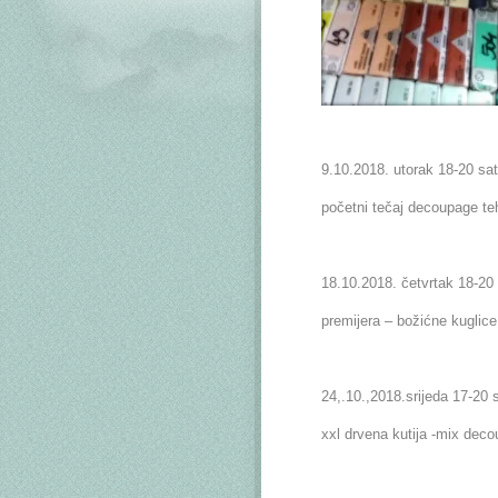
9.10.2018. utorak 18-20 sat
početni tečaj decoupage te
18.10.2018. četvrtak 18-20 
premijera – božićne kuglice
24,.10.,2018.srijeda 17-20 s
xxl drvena kutija -mix dec