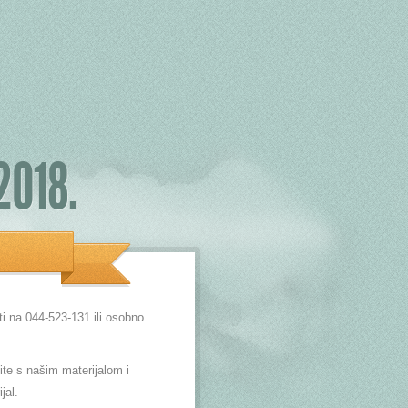
2018.
i na 044-523-131 ili osobno
te s našim materijalom i
jal.