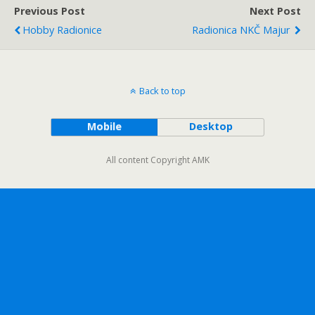
Previous Post
Next Post
Hobby Radionice
Radionica NKČ Majur
Back to top
Mobile
Desktop
All content Copyright AMK